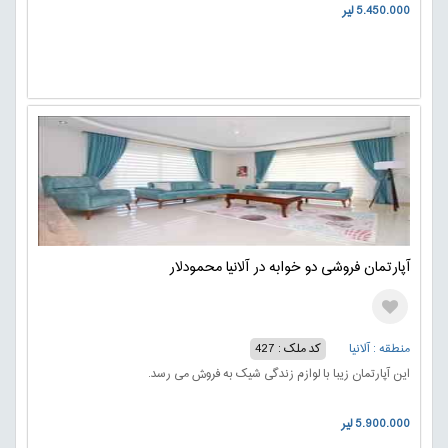
5.450.000 لیر
آپارتمان فروشی دو خوابه در آلانیا محمودلار
منطقه : آلانیا
کد ملک : 427
این آپارتمان زیبا با لوازم زندگی شیک به فروش می رسد.
5.900.000 لیر