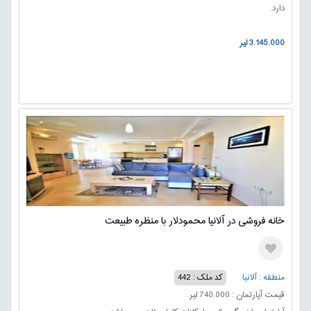
دارد.
3.145.000 لیر
خانه فروشی در آلانیا محمودلار با منظره طبیعت
منطقه : آلانیا
کد ملک : 442
قیمت آپارتمان : 740.000 لیر