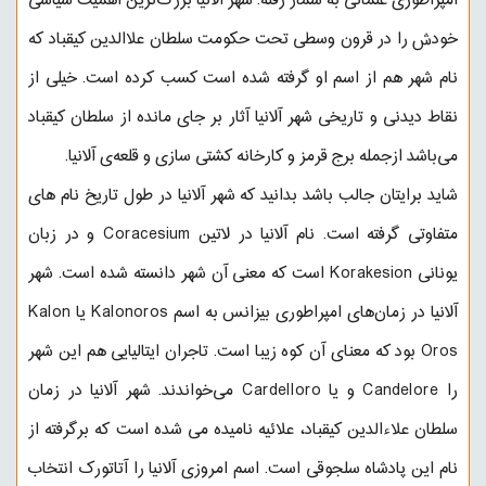
امپراطوری عثمانی به شمار رفته. شهر آلانیا بزرگ‌ترین اهمیت سیاسی
خودش را در قرون وسطی تحت حکومت سلطان علاالدین کیقباد که
نام شهر هم از اسم او گرفته شده است کسب کرده است. خیلی از
نقاط دیدنی و تاریخی شهر آلانیا آثار بر جای مانده از سلطان کیقباد
می‌باشد ازجمله برج قرمز و کارخانه کشتی سازی و قلعه‌ی آلانیا.
شاید برایتان جالب باشد بدانید که شهر آلانیا در طول تاریخ نام های
متفاوتی گرفته است. نام آلانیا در لاتین Coracesium و در زبان
یونانی Korakesion است که معنی آن شهر دانسته شده است. شهر
آلانیا در زمان‌های امپراطوری بیزانس به اسم Kalonoros یا Kalon
Oros بود که معنای آن کوه زیبا است. تاجران ایتالیایی هم این شهر
را Candelore و یا Cardelloro می‌خواندند. شهر آلانیا در زمان
سلطان علاءالدین کیقباد، علائیه نامیده می شده است که برگرفته از
نام این پادشاه سلجوقی است. اسم امروزی آلانیا را آتاتورک انتخاب