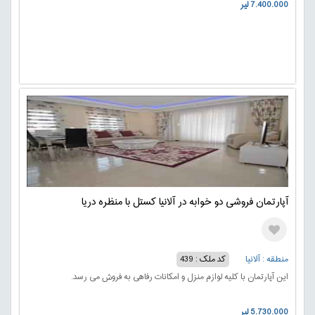
7.400.000 لیر
آپارتمان فروشی دو خوابه در آلانیا کستل با منظره دریا
منطقه : آلانیا
کد ملک : 439
این آپارتمان با کلیه لوازم منزل و امکانات رفاهی به فروش می رسد.
5.730.000 لیر