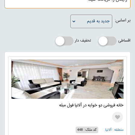
بر اساس:
اقساطی
تخفیف دار
خانه فروشی دو خوابه در آلانیا فول مبله
منطقه : آلانیا
کد ملک : 448