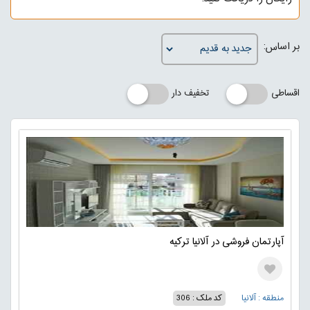
بر اساس:
اقساطی
تخفیف دار
آپارتمان فروشی در آلانیا ترکیه
منطقه : آلانیا
کد ملک : 306