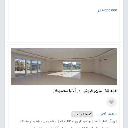
4.000.000 لیر
خانه 130 متری فروشی در آلانیا محمودلار
منطقه : آلانیا
کد ملک : 302
این آپارتمان نوساز بوده و دارای امکانات کامل رفاهی می باشد و در منطقه