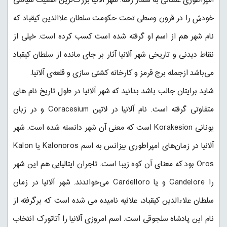
امپراطوری عثمانی به شمار رفته. شهر آلانیا بزرگ‌ترین اهمیت سیاسی
خودش را در قرون وسطی تحت حکومت سلطان علاالدین کیقباد که
نام شهر هم از اسم او گرفته شده است کسب کرده است. خیلی از
نقاط دیدنی و تاریخی شهر آلانیا آثار بر جای مانده از سلطان کیقباد
می‌باشد ازجمله برج قرمز و کارخانه کشتی سازی و قلعه‌ی آلانیا.
شاید برایتان جالب باشد بدانید که شهر آلانیا در طول تاریخ نام های
متفاوتی گرفته است. نام آلانیا در لاتین Coracesium و در زبان
یونانی Korakesion است که معنی آن شهر دانسته شده است. شهر
آلانیا در زمان‌های امپراطوری بیزانس به اسم Kalonoros یا Kalon
Oros بود که معنای آن کوه زیبا است. تاجران ایتالیایی هم این شهر
را Candelore و یا Cardelloro می‌خواندند. شهر آلانیا در زمان
سلطان علاءالدین کیقباد، علائیه نامیده می شده است که برگرفته از
نام این پادشاه سلجوقی است. اسم امروزی آلانیا را آتاتورک انتخاب