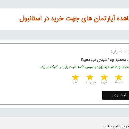
هده آپارتمان های جهت خرید در استانبول
ن مطلب چه امتیازی می دهید؟
اره موردنظر خود بزنید و سپس دکمه "ثبت رای" را کلیک نمایید:
5 stars
4 stars
3 stars
2 stars
1 star
متوسط
خوب
خیلی خوب
عالی
ثبت رای
در مورد این مطلب