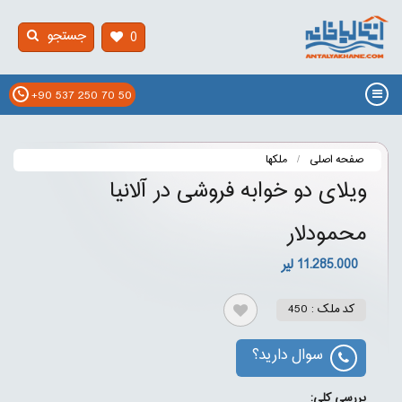
جستجو
0
+90 537 250 70 50
صفحه اصلی
ملکها
ویلای دو خوابه فروشی در آلانیا
محمودلار
11.285.000 لیر
کد ملک : 450
سوال دارید؟
بررسی کلی: