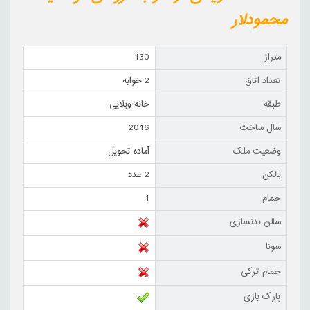
محمودلار
متراژ
130
تعداد اتاق
2 خوابه
طبقه
خانه ویلایی
سال ساخت
2016
وضعیت ملک
آماده تحویل
بالکن
2 عدد
حمام
1
سالن بدنسازی
سونا
حمام ترکی
پارک بازی