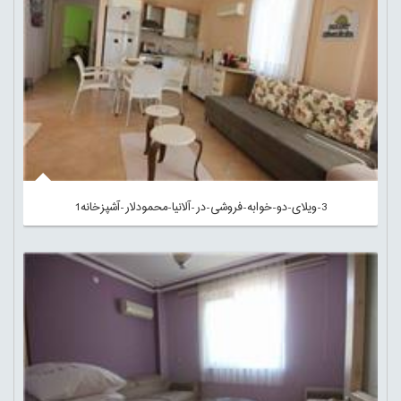
3-ویلای-دو-خوابه-فروشی-در-آلانیا-محمودلار-آشپزخانه1