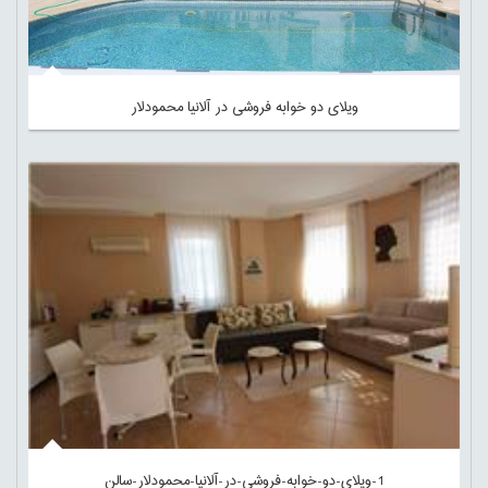
ویلای دو خوابه فروشی در آلانیا محمودلار
1-ویلای-دو-خوابه-فروشی-در-آلانیا-محمودلار-سالن