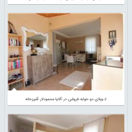
2-ویلای-دو-خوابه-فروشی-در-آلانیا-محمودلار-آشپزخانه