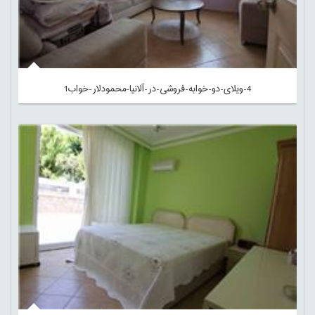
4-ویلای-دو-خوابه-فروشی-در-آلانیا-محمودلار-خواب1