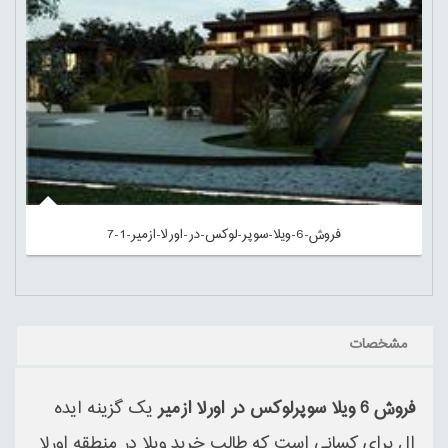
فروش-6-ویلا-سوپر-لوکس-در-اورلا-ازمیر-1-7
مشخصات
فروش 6 ویلا سوپرلوکس در اورلا ازمیر
یک گزینه ایده
ال برای کسانی است که طالب خرید ویلا در منطقه اورلا