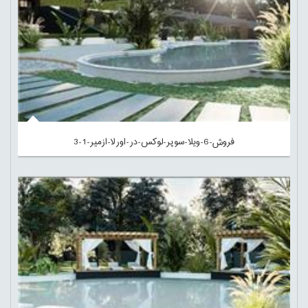
فروش-6-ویلا-سوپر-لوکس-در-اورلا-ازمیر-1-3