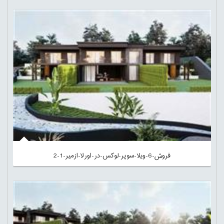
فروش-6-ویلا-سوپر-لوکس-در-اورلا-ازمیر-1-2