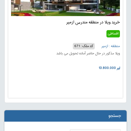
خرید ویلا در منطقه مندرس ازمیر
اقساطی
منطقه : ازمیر
کد ملک : 671
ویلا مذکور در حال حاضر آماده تحویل می باشد
13.800.000 لیر
جستجو