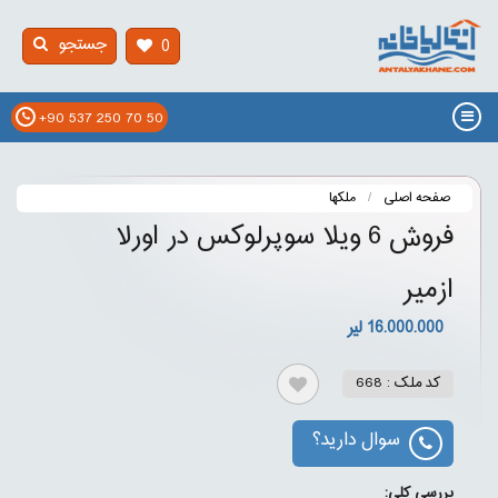
جستجو
0
+90 537 250 70 50
صفحه اصلی
ملکها
فروش 6 ویلا سوپرلوکس در اورلا
ازمیر
16.000.000 لیر
کد ملک : 668
سوال دارید؟
بررسی کلی: