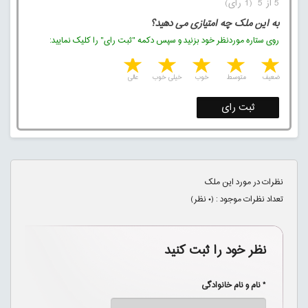
5 از 5 (1 رای)
به این ملک چه امتیازی می دهید؟
روی ستاره موردنظر خود بزنید و سپس دکمه "ثبت رای" را کلیک نمایید:
5 stars
4 stars
3 stars
2 stars
1 star
ضعیف
متوسط
خوب
خیلی خوب
عالی
ثبت رای
نظرات در مورد این ملک
تعداد نظرات موجود : (
۰
نظر)
نظر خود را ثبت کنید
* نام و نام خانوادگی