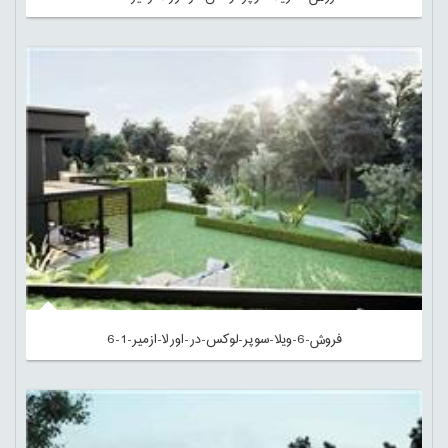
فروش-6-ویلا-سوپر-لوکس-در-اورلا-ازمیر-1-6