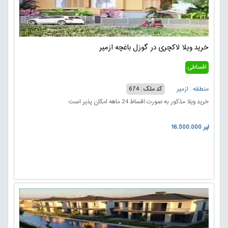
خرید ویلا لاکچری در گوزل باغچه ازمیر
اقساطی
منطقه : ازمیر
کد ملک : 674
خرید ویلا مذکور به صورت اقساط 24 ماهه امکان پذیر است
16.500.000 لیر