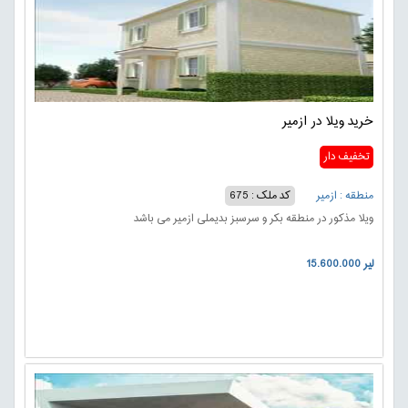
خرید ویلا در ازمیر
تخفیف دار
منطقه : ازمیر
کد ملک : 675
ویلا مذکور در منطقه بکر و سرسبز بدیملی ازمیر می باشد
15.600.000 لیر