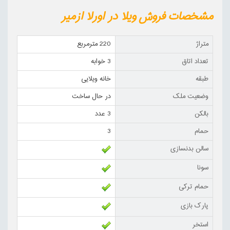
مشخصات فروش ویلا در اورلا ازمیر
متراژ
220 مترمربع
تعداد اتاق
3 خوابه
طبقه
خانه ویلایی
وضعیت ملک
در حال ساخت
بالکن
3 عدد
حمام
3
سالن بدنسازی
سونا
حمام ترکی
پارک بازی
استخر