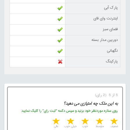
پارک آبی
اینترنت وای فای
فضای سبز
دوربین مدار بسته
نگهبانی
پارکینگ
5 از 5 (2 رای)
به این ملک چه امتیازی می دهید؟
روی ستاره موردنظر خود بزنید و سپس دکمه "ثبت رای" را کلیک نمایید:
5 stars
4 stars
3 stars
2 stars
1 star
ضعیف
متوسط
خوب
خیلی خوب
عالی