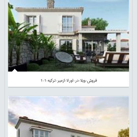
فروش-ویلا-در-اورلا-ازمیر-ترکیه-1-1