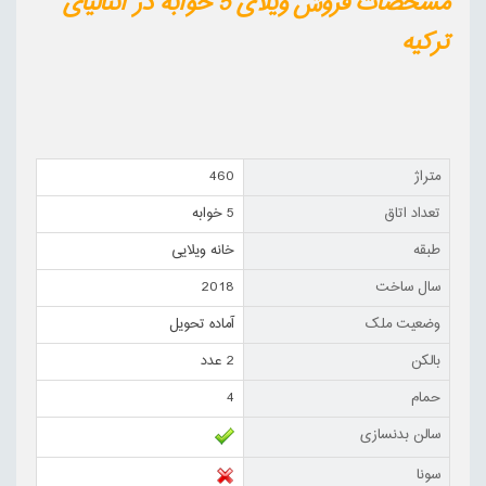
مشخصات فروش ویلای 5 خوابه در آنتالیای
ترکیه
متراژ
460
تعداد اتاق
5 خوابه
طبقه
خانه ویلایی
سال ساخت
2018
وضعیت ملک
آماده تحویل
بالکن
2 عدد
حمام
4
سالن بدنسازی
سونا