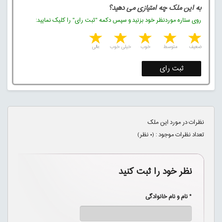
به این ملک چه امتیازی می دهید؟
روی ستاره موردنظر خود بزنید و سپس دکمه "ثبت رای" را کلیک نمایید:
5 stars
4 stars
3 stars
2 stars
1 star
ضعیف
متوسط
خوب
خیلی خوب
عالی
ثبت رای
نظرات در مورد این ملک
تعداد نظرات موجود : (
۰
نظر)
نظر خود را ثبت کنید
* نام و نام خانوادگی