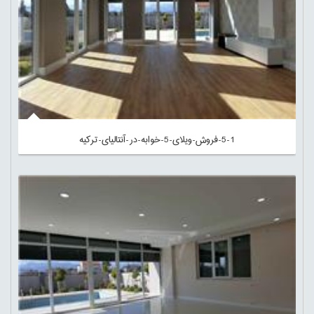
5-1-فروش-ویلای-5-خوابه-در-آنتالیای-ترکیه