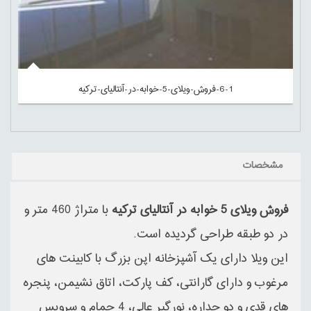
6-1-فروش-ویلای-5-خوابه-در-آنتالیای-ترکیه
مشخصات
فروش ویلای 5 خوابه در آنتالیای ترکیه
با متراژ 460 متر و
در دو طبقه طراحی گردیده است.
این ویلا دارای یک آشپزخانه اپن بزرگ با کابینت های
مرغوب و دارای گارانتی، کف پارکت، اتاق نشیمن، پنجره
های قدی و دو جداره، نورگیر عالی، 4 حمام و سرویس