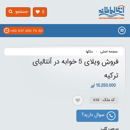
جستجو
0
+90 537 250 70 50
صفحه اصلی
ملکها
فروش ویلای 5 خوابه در آنتالیای
ترکیه
15.250.000 لیر
کد ملک : 632
سوال دارید؟
بررسی کلی: