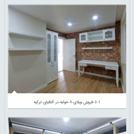
3-1-فروش-ویلای-5-خوابه-در-آنتالیای-ترکیه