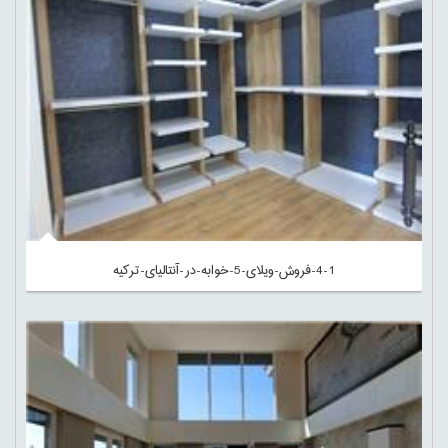
4-1-فروش-ویلای-5-خوابه-در-آنتالیای-ترکیه