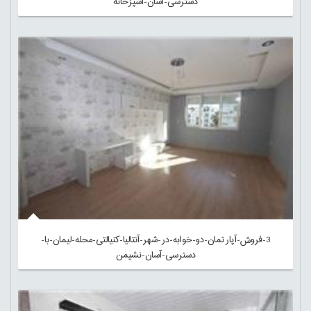
دسترسی-آسان-آشپزخانه
3-فروش-آپارتمان-دو-خوابه-در-شهر-آنتالیا-کنیالتی-محله-لیمان-با-
دسترسی-آسان-نشیمن