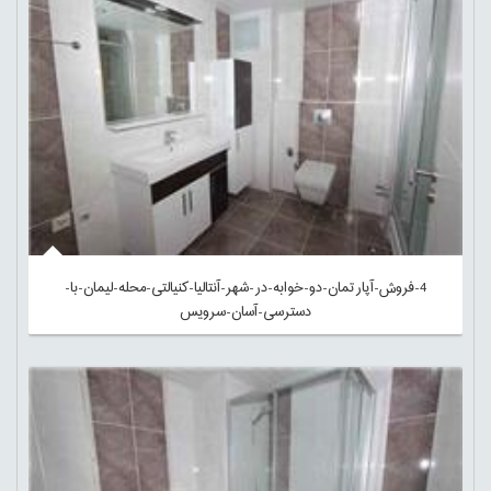
4-فروش-آپارتمان-دو-خوابه-در-شهر-آنتالیا-کنیالتی-محله-لیمان-با-
دسترسی-آسان-سرویس