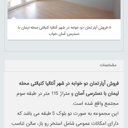
6-فروش-آپارتمان-دو-خوابه-در-شهر-آنتالیا-کنیالتی-محله-لیمان-با-
دسترسی-آسان-خواب
مشخصات
فروش آپارتمان دو خوابه در شهر آنتالیا کنیالتی محله
لیمان با دسترسی آسان
و متراژ 115 متر در طبقه سوم
مجتمع واقع شده است.
این مجموعه به صورت دو بلوک 5 طبقه می باشد که
دارای امکانات عمومی شامل استخر رو باز، سالن تناسب