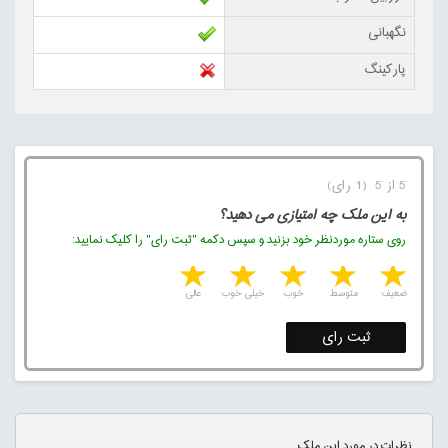
نگهبانی
پارکینگ
5 از 5 (1 رای)
به این ملک چه امتیازی می دهید؟
روی ستاره موردنظر خود بزنید و سپس دکمه "ثبت رای" را کلیک نمایید:
5 stars
4 stars
3 stars
2 stars
1 star
ضعیف
متوسط
خوب
خیلی خوب
عالی
ثبت رای
نظرات در مورد این ملک