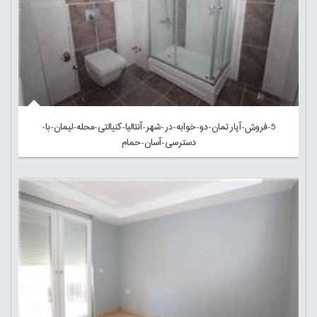
5-فروش-آپارتمان-دو-خوابه-در-شهر-آنتالیا-کنیالتی-محله-لیمان-با-
دسترسی-آسان-حمام