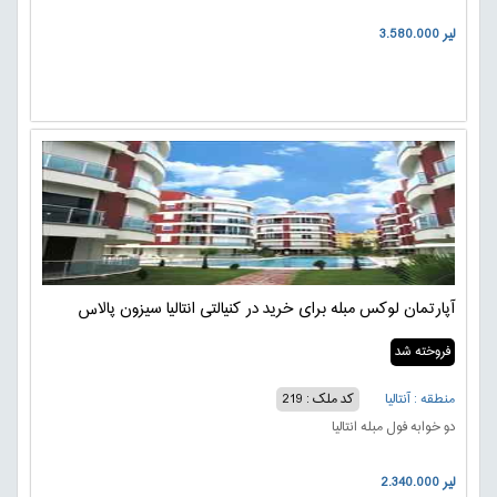
3.580.000 لیر
آپارتمان لوکس مبله برای خرید در کنیالتی انتالیا سیزون پالاس
فروخته شد
منطقه : آنتالیا
کد ملک : 219
دو خوابه فول مبله انتالیا
2.340.000 لیر