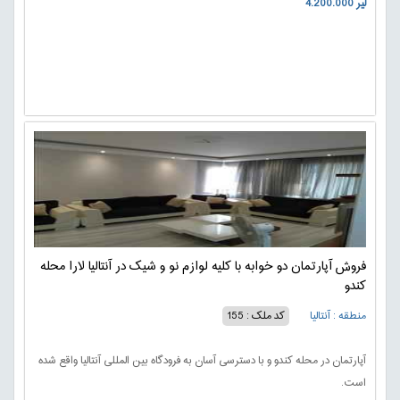
4.200.000 لیر
فروش آپارتمان دو خوابه با کلیه لوازم نو و شیک در آنتالیا لارا محله
کندو
منطقه : آنتالیا
کد ملک : 155
آپارتمان در محله کندو و با دسترسی آسان به فرودگاه بین المللی آنتالیا واقع شده
است.