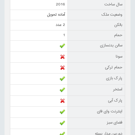
سال ساخت
2016
وضعیت ملک
آماده تحویل
بالکن
2 عدد
حمام
1
سالن بدنسازی
سونا
حمام ترکی
پارک بازی
استخر
پارک آبی
اینترنت وای فای
فضای سبز
دوربین مدار بسته