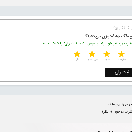
ن ملک چه امتیازی می دهید؟
اره موردنظر خود بزنید و سپس دکمه "ثبت رای" را کلیک نمایید:
5 stars
4 stars
3 stars
2 stars
1 star
متوسط
خوب
خیلی خوب
عالی
ثبت رای
در مورد این ملک
ظرات موجود : (
۰
نظر)