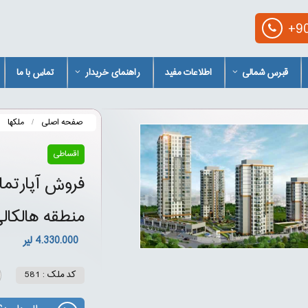
+90
قبرس شمالی
اطلاعات مفید
راهنمای خریدار
تماس با ما
صفحه اصلی
ملکها
اقساطی
فروش آپارتما
منطقه هالکال
4.330.000 لیر
کد ملک : 581