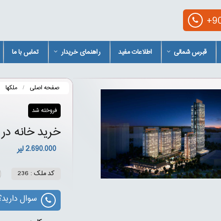
+90
قبرس شمالی
اطلاعات مفید
راهنمای خریدار
تماس با ما
صفحه اصلی
ملکها
فروخته شد
خرید خانه در 
2.690.000 لیر
کد ملک : 236
سوال دارید؟