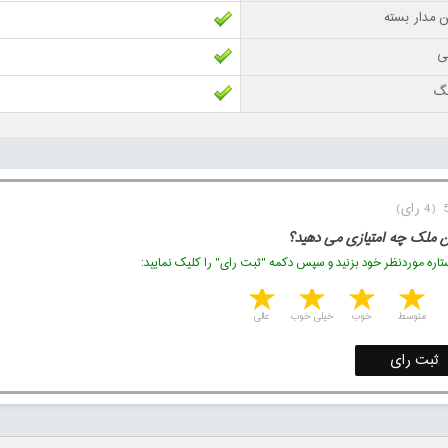
ن مدار بسته
نی
نگ
ن ملک چه امتیازی می دهید؟
اره موردنظر خود بزنید و سپس دکمه "ثبت رای" را کلیک نمایید:
5 stars
4 stars
3 stars
2 stars
1 star
متوسط
خوب
خیلی خوب
عالی
ثبت رای