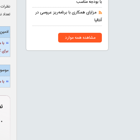
با بودجه مناسب
نظرات 
مزایای همکاری با برنامه‌ریز عروسی در
تعداد ن
آنتالیا
ادمین ا
مشاهده همه موارد
با 
برای ک
موسو
با سلام.لط
ن
* 