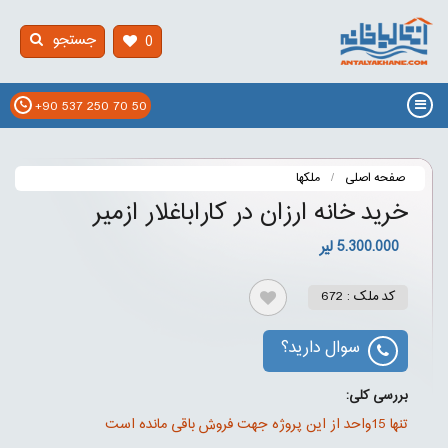
جستجو
0
+90 537 250 70 50
صفحه اصلی
ملکها
خرید خانه ارزان در کاراباغلار ازمیر
5.300.000 لیر
کد ملک : 672
سوال دارید؟
بررسی کلی:
تنها 15واحد از این پروژه جهت فروش باقی مانده است