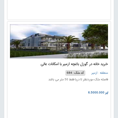
خرید خانه در گوزل باغچه ازمیر با امکانات عالی
منطقه : ازمیر
کد ملک : 684
فاصله ملک موردنظر تا دریا فقط 50 متر می باشد
6.5000.000 لیر