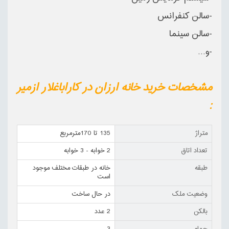
-سالن کنفرانس
-سالن سینما
-و...
مشخصات خرید خانه ارزان در کاراباغلار ازمیر
:
متراژ
135 تا 170مترمربع
تعداد اتاق
2 خوابه - 3 خوابه
طبقه
خانه در طبقات مختلف موجود
است
وضعیت ملک
در حال ساخت
بالکن
2 عدد