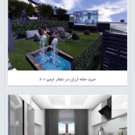
خرید-خانه-ارزان-در-باغلار-ازمیر-1-3