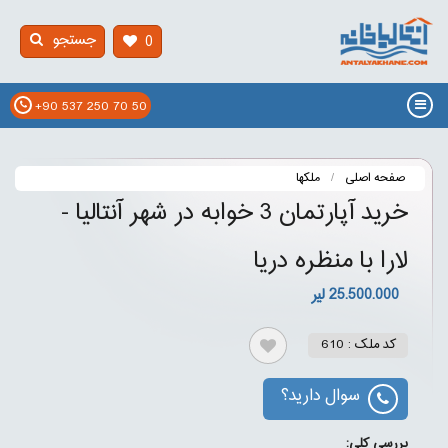
جستجو
0
+90 537 250 70 50
صفحه اصلی
ملکها
خرید آپارتمان 3 خوابه در شهر آنتالیا -
لارا با منظره دریا
25.500.000 لیر
کد ملک : 610
سوال دارید؟
بررسی کلی: