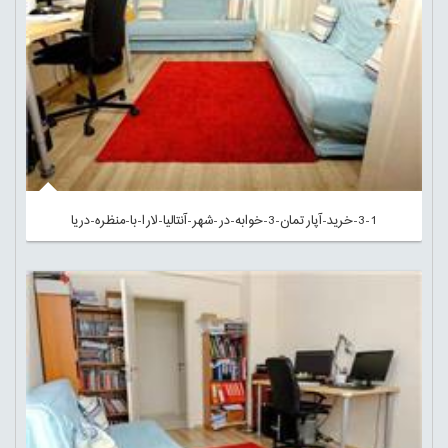
3-1-خرید-آپارتمان-3-خوابه-در-شهر-آنتالیا-لارا-با-منظره-دریا