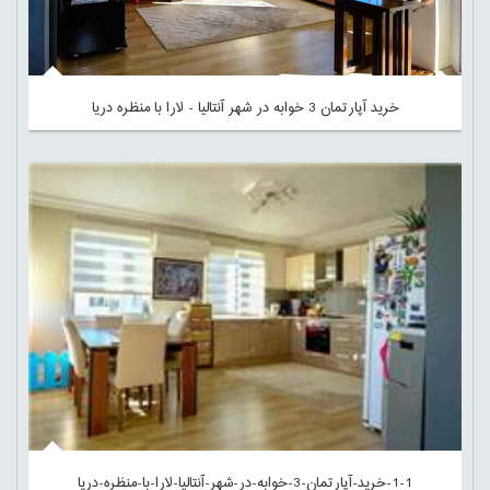
خرید آپارتمان 3 خوابه در شهر آنتالیا - لارا با منظره دریا
1-1-خرید-آپارتمان-3-خوابه-در-شهر-آنتالیا-لارا-با-منظره-دریا