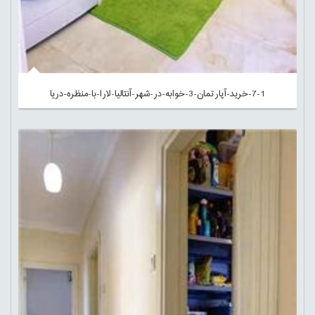
7-1-خرید-آپارتمان-3-خوابه-در-شهر-آنتالیا-لارا-با-منظره-دریا