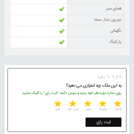
فضای سبز
دوربین مدار بسته
نگهبانی
پارکینگ
5 از 5 (1 رای)
به این ملک چه امتیازی می دهید؟
روی ستاره موردنظر خود بزنید و سپس دکمه "ثبت رای" را کلیک نمایید:
5 stars
4 stars
3 stars
2 stars
1 star
ضعیف
متوسط
خوب
خیلی خوب
عالی
ثبت رای