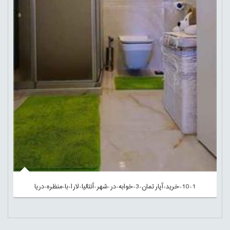
10-1-خرید-آپارتمان-3-خوابه-در-شهر-آنتالیا-لارا-با-منظره-دریا