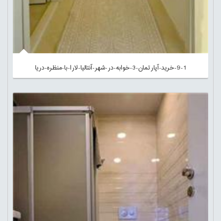
9-1-خرید-آپارتمان-3-خوابه-در-شهر-آنتالیا-لارا-با-منظره-دریا