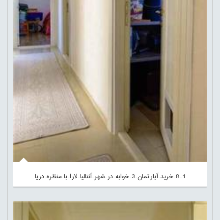
8-1-خرید-آپارتمان-3-خوابه-در-شهر-آنتالیا-لارا-با-منظره-دریا