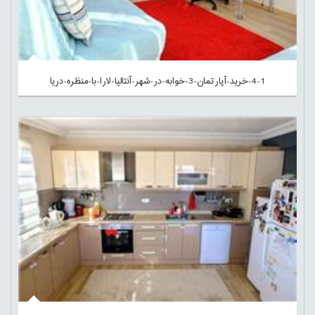
4-1-خرید-آپارتمان-3-خوابه-در-شهر-آنتالیا-لارا-با-منظره-دریا