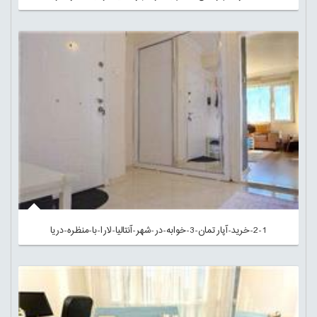
2-1-خرید-آپارتمان-3-خوابه-در-شهر-آنتالیا-لارا-با-منظره-دریا