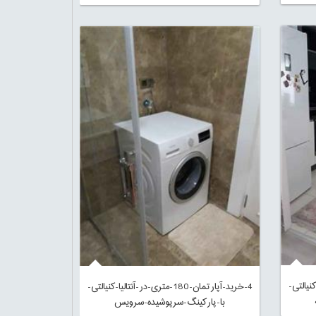
تالیا-کنیالتی-
4-خرید-آپارتمان-180-متری-در-آنتالیا-کنیالتی-
با-پارکینگ-سرپوشیده-سرویس