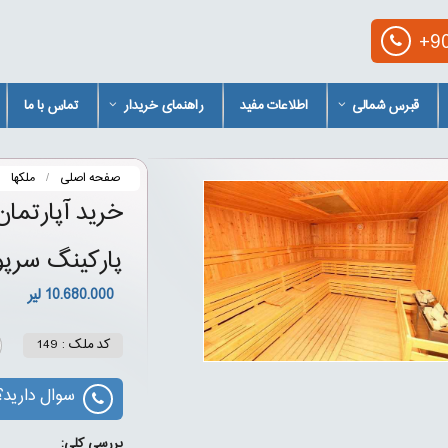
+90
قبرس شمالی
اطلاعات مفید
راهنمای خریدار
تماس با ما
صفحه اصلی
ملکها
پارکینگ سرپو
10.680.000 لیر
کد ملک : 149
سوال دارید؟
بررسی کلی: