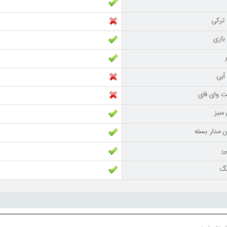
ترکی
بازی
آبی
نت وای فای
سبز
ن مدار بسته
نی
نگ