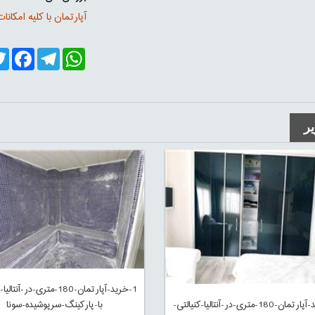
آپارتمان با کلیه امکان
er
cebook
Telegram
WhatsApp
ر
1-خرید-آپارتمان-180-متری-در-آن
با-پارکینگ-سرپوشیده-سونا
2-خرید-آپارتمان-180-متری-در-آنتالیا-کنیالتی-