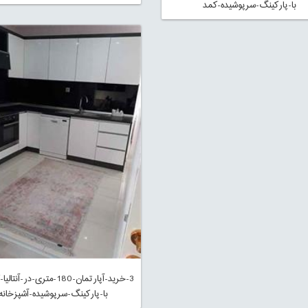
با-پارکینگ-سرپوشیده-کمد
3-خرید-آپارتمان-180-متری-در-آن
با-پارکینگ-سرپوشیده-آشپزخانه