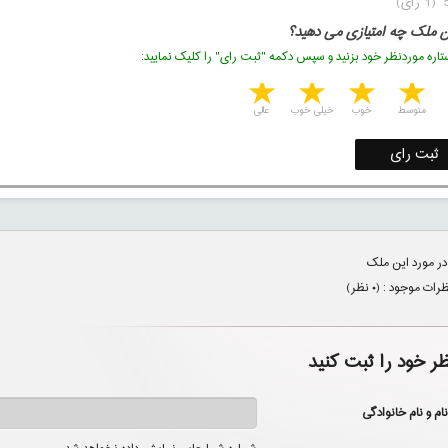
ن ملک چه امتیازی می دهید؟
اره موردنظر خود بزنید و سپس دکمه "ثبت رای" را کلیک نمایید:
5 stars
4 stars
3 stars
2 stars
1 star
متوسط
خوب
خیلی خوب
عالی
ثبت رای
در مورد این ملک
ظرات موجود : (
۰
نظر)
ظر خود را ثبت کنید
نام و نام خانوادگی