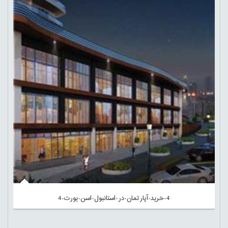
4-خرید-آپارتمان-در-استانبول-اسن-یورت-4