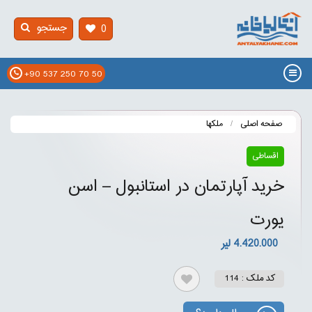
جستجو
0
+90 537 250 70 50
صفحه اصلی
ملکها
اقساطی
خرید آپارتمان در استانبول – اسن
یورت
4.420.000 لیر
کد ملک : 114