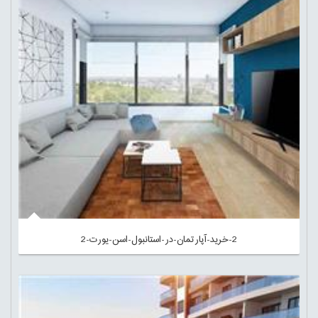
2-خرید-آپارتمان-در-استانبول-اسن-یورت-2