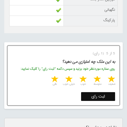
نگهبانی
پارکینگ
5 از 5 (1 رای)
به این ملک چه امتیازی می دهید؟
روی ستاره موردنظر خود بزنید و سپس دکمه "ثبت رای" را کلیک نمایید:
5 stars
4 stars
3 stars
2 stars
1 star
ضعیف
متوسط
خوب
خیلی خوب
عالی
ثبت رای