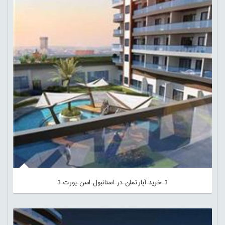
3-خرید-آپارتمان-در-استانبول-اسن-یورت-3