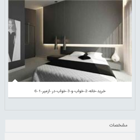
خرید-خانه-2-خواب-و-3-خواب-در-ازمیر-1-6
مشخصات