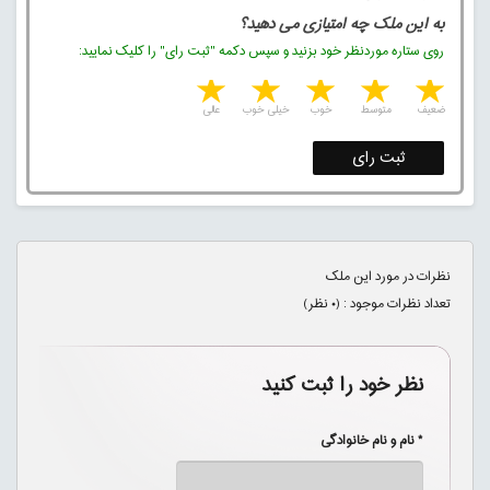
به این ملک چه امتیازی می دهید؟
روی ستاره موردنظر خود بزنید و سپس دکمه "ثبت رای" را کلیک نمایید:
5 stars
4 stars
3 stars
2 stars
1 star
ضعیف
متوسط
خوب
خیلی خوب
عالی
ثبت رای
نظرات در مورد این ملک
تعداد نظرات موجود : (
۰
نظر)
نظر خود را ثبت کنید
* نام و نام خانوادگی