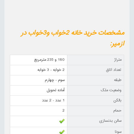
مشخصات خرید خانه 2خواب و3خواب در
ازمیر:
متراژ
180 و 235 مترمربع
تعداد اتاق
2 خوابه - 3 خوابه
طبقه
سوم - چهارم
وضعیت ملک
آماده تحویل
بالکن
1 عدد - 2 عدد
حمام
2
سالن بدنسازی
سونا