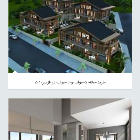
خرید-خانه-2-خواب-و-3-خواب-در-ازمیر-1-2