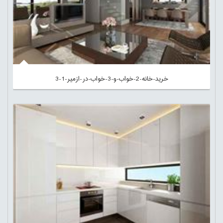
خرید-خانه-2-خواب-و-3-خواب-در-ازمیر-1-3