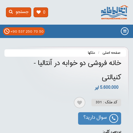
جستجو
0
+90 537 250 70 50
صفحه اصلی
ملکها
خانه فروشی دو خوابه در آنتالیا -
کنیالتی
5.600.000 لیر
کد ملک : 331
سوال دارید؟
بررسی کلی: