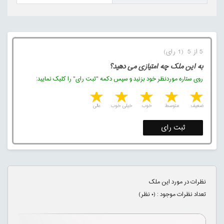
5 از 5 (1 رای)
به این ملک چه امتیازی می دهید؟
روی ستاره موردنظر خود بزنید و سپس دکمه "ثبت رای" را کلیک نمایید:
5 stars
4 stars
3 stars
2 stars
1 star
ضعیف
متوسط
خوب
خیلی خوب
عالی
ثبت رای
نظرات در مورد این ملک
تعداد نظرات موجود : (
۰
نظر)