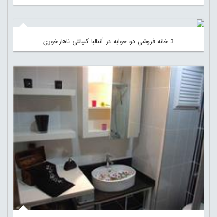
3-خانه-فروشی-دو-خوابه-در-آنتالیا-کنیالتی-ناهارخوری