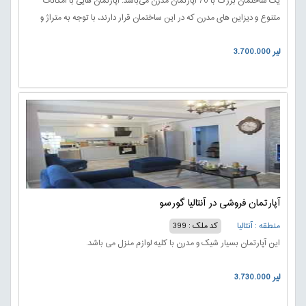
یک ساختمان بزرگ با 70 آپارتمان مدرن می‌باشد. آپارتمان هایی با امکانات
متنوع و دیزاین های مدرن که در این ساختمان قرار دارند، با توجه به متراژ و
تعداد اتاق، قیمت های متفاوتی دارند.با ارائه آپارتمان‌هایی با متراژهای متنوع از
3.700.000 لیر
42 تا 234 متر مربع.
آپارتمان فروشی در آنتالیا گورسو
منطقه : آنتالیا
کد ملک : 399
این آپارتمان بسیار شیک و مدرن با کلیه لوازم منزل می باشد.
3.730.000 لیر