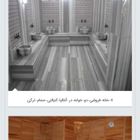
6-خانه-فروشی-دو-خوابه-در-آنتالیا-کنیالتی-حمام-ترکی