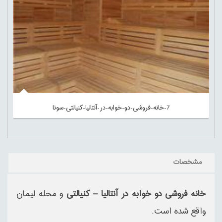
7-خانه-فروشی-دو-خوابه-در-آنتالیا-کنیالتی-سونا
مشخصات
خانه فروشی دو خوابه در آنتالیا – کنیالتی
و محله لیمان
واقع شده است.