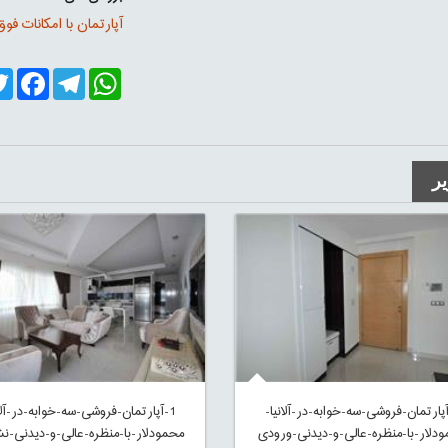
آپارتمان با امکانات فو
er
cebook
Telegram
WhatsApp
ر
آپارتمان-فروشی-سه-خوابه-در-آلانیا-
1-آپارتمان-فروشی-سه-خوابه-در-آلان
دلار-با-منظره-عالی-و-دیدنی-ورودی
محمودلار-با-منظره-عالی-و-دیدنی-ن