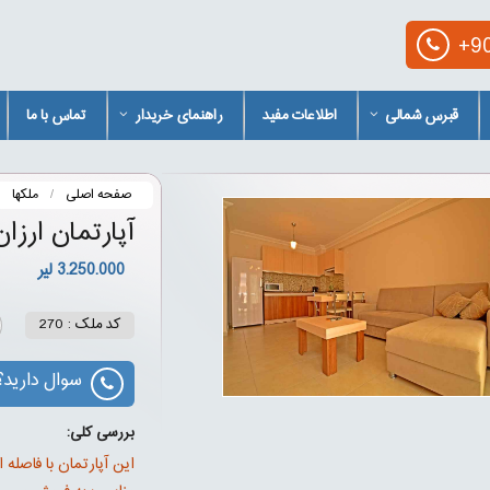
+90
قبرس شمالی
اطلاعات مفید
راهنمای خریدار
تماس با ما
صفحه اصلی
ملکها
آپارتمان ارزان
3.250.000 لیر
کد ملک : 270
سوال دارید؟
بررسی کلی:
این آپارتمان با فاصله 