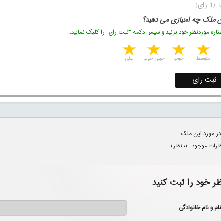
ن ملک چه امتیازی می دهید؟
اره موردنظر خود بزنید و سپس دکمه "ثبت رای" را کلیک نمایید:
5 stars
4 stars
3 stars
2 stars
1 star
متوسط
خوب
خیلی خوب
عالی
ثبت رای
در مورد این ملک
ظرات موجود : (
۰
نظر)
ظر خود را ثبت کنید
نام و نام خانوادگی