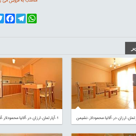
مناسب به فروش می ر
er
cebook
Telegram
WhatsApp
ر
1-آپارتمان-ارزان-در-آلانیا-محمودلار-آشپزخانه