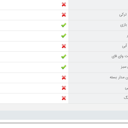
ترکی
بازی
آبی
نت وای فای
سبز
ن مدار بسته
نی
نگ