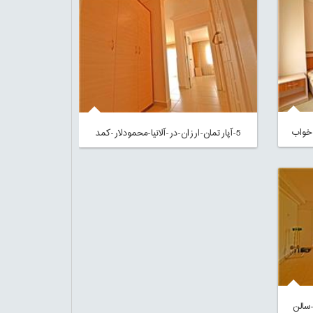
5-آپارتمان-ارزان-در-آلانیا-محمودلار-کمد
-سالن