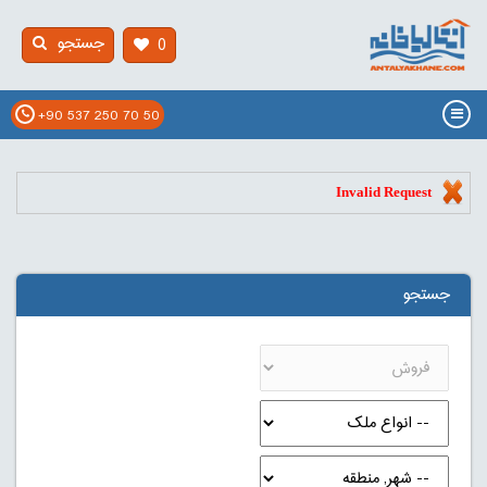
جستجو
0
+90 537 250 70 50
Invalid Request
جستجو