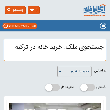
جستجو
0
+90 537 250 70 50
جستجوی ملک: خرید خانه در ترکیه
بر اساس:
اقساطی
تخفیف دار