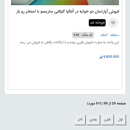
فروش آپارتمان دو خوابه در آنتالیا کنیالتی ساریسو با استخر رو باز
فروخته شد
منطقه : آنتالیا
کد ملک : 548
این واحد به صورت فروش فوری بوده و با امکانات رفاهی به فروش می رسد.
4.650.000 لیر
صفحه
29
از
68
(
611
مورد)
اول
قبلی
بعدی
آخر