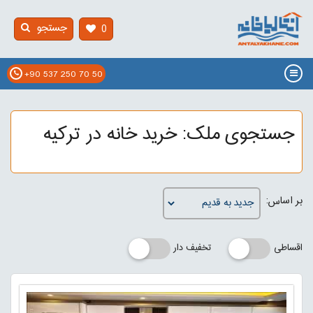
جستجو
0
+90 537 250 70 50
جستجوی ملک: خرید خانه در ترکیه
بر اساس:
اقساطی
تخفیف دار