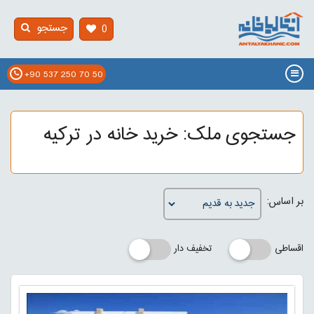
جستجو
0
+90 537 250 70 50
جستجوی ملک: خرید خانه در ترکیه
بر اساس:
اقساطی
تخفیف دار