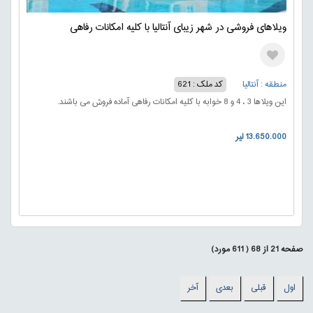
ویلاهای فروشی در شهر زیبای آنتالیا با کلیه امکانات رفاهی
منطقه : آنتالیا
کد ملک : 621
این ویلاها 3 ، 4 و 8 خوابه با کلیه امکانات رفاهی آماده فروش می باشند.
13.650.000 لیر
صفحه
21
از
68
(
611
مورد)
اول
قبلی
بعدی
آخر