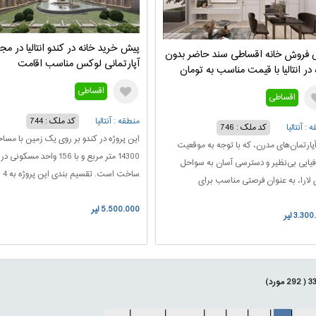
پیش خرید خانه در کندو انتالیا در م
 فروش خانه اقساطی سند حاضر بدون
آپارتمانی لوکس مناسب اقامت
 در انتالیا با قیمت مناسب به تومان
اقساطی
اقساطی
منطقه : آنتالیا
کد ملک : 744
 : آنتالیا
کد ملک : 746
این پروژه در کندو بر روی یک زمین با مس
پارتمان‌های مدرن، که با توجه به موقعیت
14300 متر مربع و با 156 واحد مسکون
فیایی بی‌نظیر و دسترسی آسان به سواحل
ساخت ا
 لارا، به عنوان فرصتی مناسب برای
مجزا که طراحی آنها شبیه به یکدیگر است، ب
یه‌گذاری و زندگی مطرح هستند، به صورت
5.500.000 لیر
فضایی هماهنگ و آرام بخش کمک می کند 
3.3 لیر
روش در دسترس قرار گرفته‌اند. یکی از
برای زندگی، استراحت و تفریح بسیار منا
ی‌های برتر این فرصت استثنایی امکان
است.
پرداخت قیمت این املاک بر اساس اقساط 12
 بدون بهره است.
3
(
292
مورد)