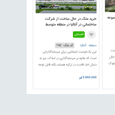
جموعه
خرید ملک در حال ساخت از شرکت
ساختمانی در آنتالیا در منطقه متوسط
اقساطی
منطقه : آنتالیا
کد ملک : 742
احت
این یک فرصت استثنایی برای سرمایه‌گذارانی
ی در حال
است که علاوه بر سرمایه‌گذاری در املاک، نیز به
ست. تقسیم بندی این پروژه به 4 بلوک
دنبال اخذ اقامت در ترکیه هستند.نکته قابل توجه
ه ایجاد
دیگر این است که با توجه به روند صعودی قیمت
که
3.900.000 لیر
املاک در آنتالیا، مقدار سرمایه‌گذاری اولیه ممکن
سب
است در چند سال آینده چند برابر شود.