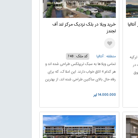
تالیا
خرید ویلا در بلک نزدیک مرکز لند آف
لجندز
منطقه : آنتالیا
کد ملک : 748
ترکیه
تمامی ویلاها به سبک تریپلکس طراحی شده اند و
 در
هر کدام 4 اتاق خواب دارند. این املاک، که برای
فوق
رفاه حال بالای ساکنین طراحی شده اند، از بهترین
 فرصتی
مواد و تجهیزات استفاده می کنند.این ویلاها، با
14.000.000 لیر
داشتن استخر روباز خصوصی، فرصتی برای یک
زندگی لوکس و خصوصی را به همراه دارند.