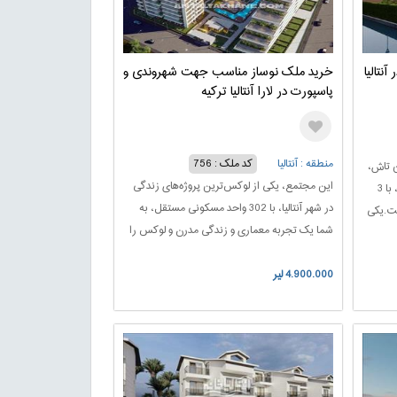
نتالیا
خرید ملک نوساز مناسب جهت شهروندی و
پاسپورت در لارا آنتالیا ترکیه
منطقه : آنتالیا
کد ملک : 756
ن تاش،
این مجتمع، یکی از لوکس‌ترین پروژه‌های زندگی
روی یک زمین به مساحت 7277 متر مربع، با 3
در شهر آنتالیا، با 302 واحد مسکونی مستقل، به
ست.یکی
شما یک تجربه معماری و زندگی مدرن و لوکس را
ده از
ارائه می‌دهد. این واحدها در انواع یک خواب، دو
وشیبا
4.900.000 لیر
خواب، و سه خواب با اتاق‌های خواب های بزرگ،
توشیبا بیرونی
حمام‌های لوکس، و آشپزخانه‌های مجهز و مدرن
طراحی شده‌اند، برای ارائه یک تجربه راحت و
‌های
کامل از زندگی.