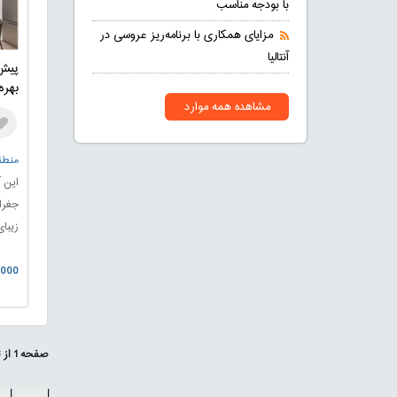
با بودجه مناسب
مزایای همکاری با برنامه‌ریز عروسی در
آنتالیا
پیش
بهره
مشاهده همه موارد
منطقه
این آ
جغرا
زیبای
سرما
00.000
پیش‌ف
ویژگ
ماهه
صفحه
1
از
3