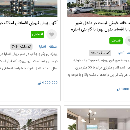
د خانه خوش قیمت در داخل شهر
آگهی پیش فروش اقساطی املاک در آن
لیا با اقساط بدون بهره با گارانتی اجاره
اقساطی
اقساطی
منطقه : آنتالیا
کد ملک : 749
 : آنتالیا
کد ملک : 750
پروژه ای بکر و جذاب در شهر زیبای آنتالیا در 
ی واحدهای این پروژه به صورت یک خوابه
در حال رشد است. این پروژه، که قرار است
طراحی شده اند و متراژی برابر با 55 متر مربع
سال 2025 کامل شود، با شرایط اقساطی 
. هر یک از این واحدها با دقت بالا و با توجه به
العاده مناسبی آماده شده است که می تواند
های مدرن زندگی ساخته شده است. این
4.000.000 لیر
استثنایی برای سرمایه گذاران باشد.
3.3 لیر
ای یک خوابه نه تنها فضایی دلپذیر و کمک به
وری فضا دارند، بلکه آنها فرصتی برای زندگی در
یط آرام و سرسبز را ارائه می دهند.