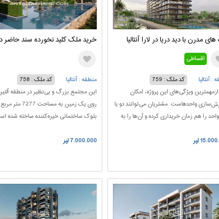
های مدرن با دید دریا در لارا آنتالیا
خرید ملک کلید نخورده سند حاضر در آ
اقساطی
 : آنتالیا
کد ملک : 759
منطقه : آنتالیا
کد ملک : 758
زمهمترین ویژگی‌های این پروژه، امکان
این مجتمع بزرگ و بی‌نظیر در منطقه آلتی
ش‌سازی واحدهاست. مشتریان می‌توانند دو یا
احد را هم زمان خریداری کرده و آن‌ها را به
بلوک ساختمانی خیره‌کننده ساخته شده ا
احد سوپر لوکس و بی‌نظیر تبدیل کنند.
از ویژگی‌های برجسته این آپارتمان‌ها، استفا
15.00 لیر
های این پروژه شامل واحدهای یک خوابه، دو
7.000.000 لیر
سیستم‌های پیشرفته گرمایشی و سرمایشی ت
ه، سه خوابه، و پنت‌هاوس هستند، که هر یک
است. با بهره‌ گیری از 65 کولر گازی 
 منحصر به فردی دارند و به تمام نیازها و
و 213 کولر گازی توشیبا دیواری، این واحدها
ق مختلف پاسخ می‌دهند.
تضمینی برای اقتصادی بودن و کاهش هزینه
انرژی در طول سال هستند.