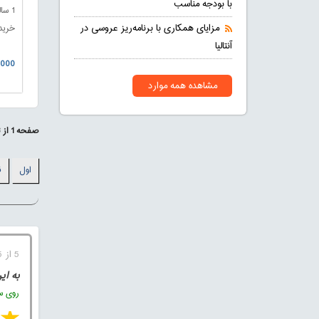
با بودجه مناسب
1 سا
مزایای همکاری با برنامه‌ریز عروسی در
خریدا
آنتالیا
0.000
مشاهده همه موارد
صفحه
1
از
3
اول
ق
5 از 5 (1 رای)
به ای
روی ست