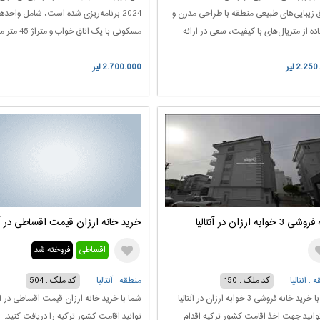
ق زیبایی‌های طبیعی منطقه با طراحی مدرن و
2024 برنامه‌ریزی شده است، شامل واحده
ده از متریال‌های با کیفیت، سعی در ارائه
مسکونی با یک اتاق خواب و مت
ت بی‌نظیر به مشتریان خود دارد.مجتمع
است. این واحدها با طراحی مدرن و امکانا
2.25 لیر
تاش با ارائه امکاناتی همچون استخر
2.700.000 لیر
لوکس، گزینه مناسبی برای سکونت دائم و ی
شیده و روباز، سونا، جکوزی، حمام ترک،
موقت را ارائه می‌دهند.
اه بدنسازی و گیم سنتر، محیطی مناسب برای
می و تفریحات فراهم می‌کند.
3 خوابه ارزان در آنتالیا
خرید خانه ارزان قیمت اقساطی در آنت
اقساطی
فروخته شد
 : آنتالیا
کد ملک : 150
منطقه : آنتالیا
کد ملک : 504
شما با خرید خانه فروشی 3 خوابه ارزان در آنتالیا
شما با خرید خانه ارزان قیمت اقساطی در آنت
وانید جهت اخذ اقامت کشور ترکیه اقدام
توانید اقامت کشور ترکیه را دریافت کنید.