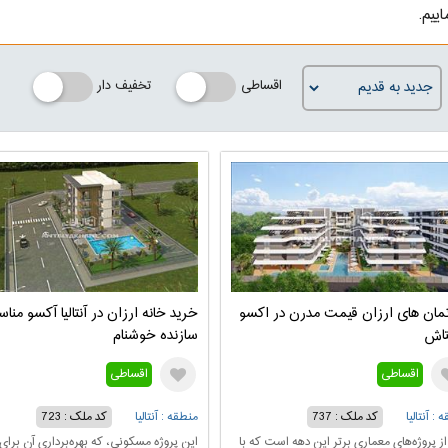
ییم.
اقساطی
تخفیف دار
تمان های ارزان قیمت مدرن در اکسو
خرید خانه ارزان در آنتالیا آکسو منا
نتاش
سازنده خوشنام
اقساطی
اقساطی
 : آنتالیا
کد ملک : 737
منطقه : آنتالیا
کد ملک : 723
ز پروژه‌های معماری برتر این دهه است که با
این پروژه مسکونی، که بهره‌برداری آن برای