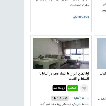
ای
ساخته شده است
راژ 45 متر مربع
ت
3.500.000 لیر
ا
الیا
آپارتمان ارزان با اشیاء صفر در آنتالیا با
اقساط و اقامت
اقساطی
فروخته شد
منطقه : آنتالیا
کد ملک : 142
الیا می
منطقه کپز یکی از مناطق روبه رشد شهر آنتالیا