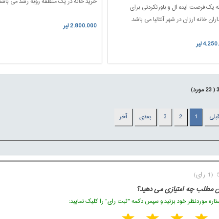
خرید خانه در یک منطقه روبه رشد می باشند
له یک فرصت ایده ال و باورنکردنی برای
ران خانه ارزان در شهر آنتالیا می باشد.
2.800.000 لیر
4.25 لیر
(
23
مورد)
بلی
1
2
3
بعدی
آخر
ن مطلب چه امتیازی می دهید؟
اره موردنظر خود بزنید و سپس دکمه "ثبت رای" را کلیک نمایید: