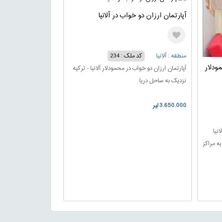
منطقه : آلانیا
کد ملک : 234
ودلار
آپارتمان ارزان دو خواب در محمودلار آلانیا - ترکیه
نزدیک به ساحل دریا
3.650.000 لیر
نیا
ه مراکز