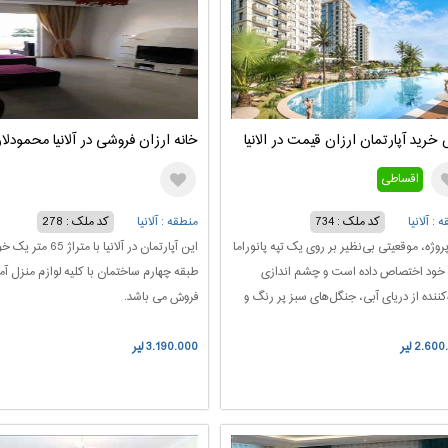
خرید آپارتمان ارزان قیمت در الانیا
خانه ارزان فروشی در آلانیا محمودلار
اقساطی
 : آلانیا
کد ملک : 734
منطقه : آلانیا
کد ملک : 278
روژه، موقعیتی بی‌نظیر بر روی یک تپه پانوراما
این آپارتمان در آلانیا با مترا
ه خود اختصاص داده است و چشم اندازی
طبقه چهارم ساختمان با کلیه لوازم منزل آما
کننده از دریای آبی، جنگل‌های سبز پر رنگ و
فروش می باشد.
ای مجلل را به نمایش می‌گذارد. این
2.60 لیر
نداز فراموش‌نشدنی از هر نقطه از این پروژه
3.190.000 لیر
 مشاهده است و برای ساکنین فراهم می‌کند تا
ز از زیبایی‌های طبیعی این منطقه لذت ببرند.