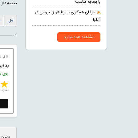
با بودجه مناسب
صفحه
1
از
1
مزایای همکاری با برنامه‌ریز عروسی در
آنتالیا
اول
ق
مشاهده همه موارد
5 از 5 (1 رای)
به ای
روی ست
ضعیف
نظرات 