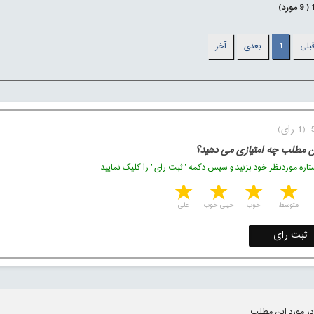
(
9
مورد)
بلی
1
بعدی
آخر
ن مطلب چه امتیازی می دهید؟
اره موردنظر خود بزنید و سپس دکمه "ثبت رای" را کلیک نمایید:
5 stars
4 stars
3 stars
2 stars
1 star
متوسط
خوب
خیلی خوب
عالی
ثبت رای
در مورد این مطلب