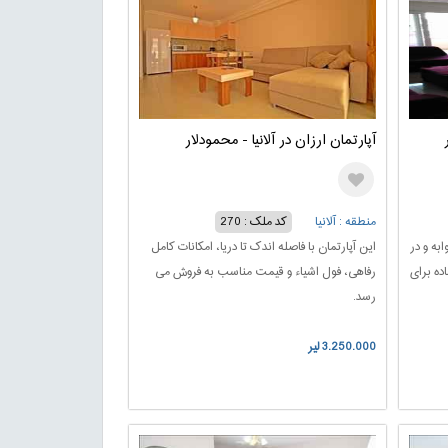
آپارتمان ارزان در آلانیا - محمودلار
منطقه : آلانیا
کد ملک : 270
ژ 65 متر یک خوابه و در
این آپارتمان با فاصله اندک تا دریا، امکانات کامل
ده برای
رفاهی، فول اشیاء و قیمت مناسب به فروش می
رسد.
3.250.000 لیر