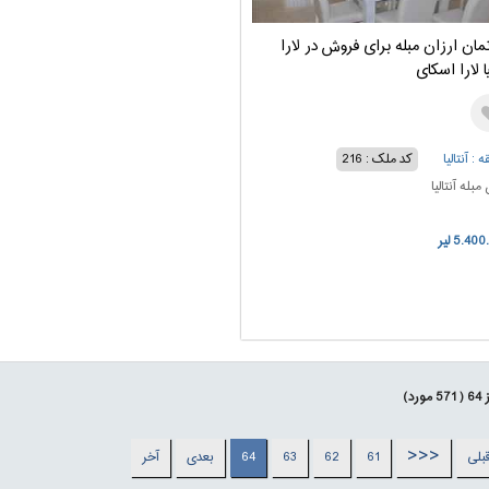
تمان ارزان مبله برای فروش در لارا
یا لارا اسکای
 : آنتالیا
کد ملک : 216
 مبله آنتالیا
5.40 لیر
ز
64
(
571
مورد)
<<<
بلی
61
62
63
64
بعدی
آخر