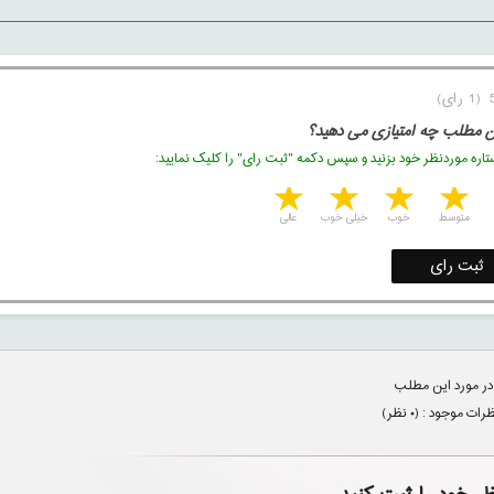
ن مطلب چه امتیازی می دهید؟
اره موردنظر خود بزنید و سپس دکمه "ثبت رای" را کلیک نمایید:
5 stars
4 stars
3 stars
2 stars
1 star
متوسط
خوب
خیلی خوب
عالی
ثبت رای
در مورد این مطلب
ظرات موجود : (
۰
نظر)