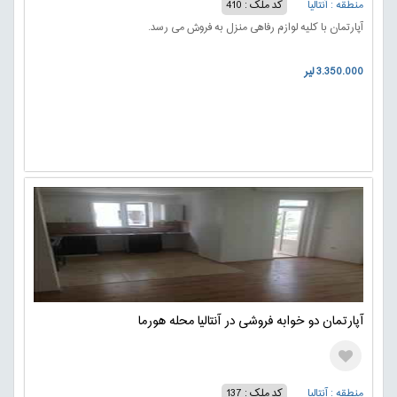
منطقه : آنتالیا
کد ملک : 410
آپارتمان با کلیه لوازم رفاهی منزل به فروش می رسد.
3.350.000 لیر
آپارتمان دو خوابه فروشی در آنتالیا محله هورما
منطقه : آنتالیا
کد ملک : 137