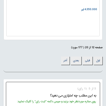
4.350.000 لیر
صفحه
12
از
20
(
177
مورد)
اول
قبلی
بعدی
آخر
5 از 5 (1 رای)
به این مطلب چه امتیازی می دهید؟
روی ستاره موردنظر خود بزنید و سپس دکمه "ثبت رای" را کلیک نمایید: