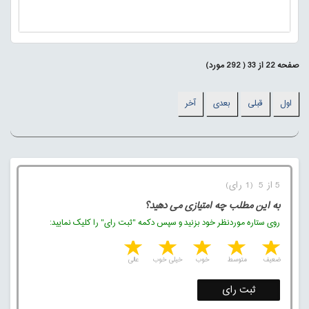
صفحه
22
از
33
(
292
مورد)
اول
قبلی
بعدی
آخر
5 از 5 (1 رای)
به این مطلب چه امتیازی می دهید؟
روی ستاره موردنظر خود بزنید و سپس دکمه "ثبت رای" را کلیک نمایید:
5 stars
4 stars
3 stars
2 stars
1 star
ضعیف
متوسط
خوب
خیلی خوب
عالی
ثبت رای