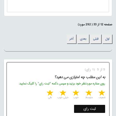
صفحه
12
از
33
(
292
مورد)
اول
قبلی
بعدی
آخر
5 از 5 (1 رای)
به این مطلب چه امتیازی می دهید؟
روی ستاره موردنظر خود بزنید و سپس دکمه "ثبت رای" را کلیک نمایید:
5 stars
4 stars
3 stars
2 stars
1 star
ضعیف
متوسط
خوب
خیلی خوب
عالی
ثبت رای