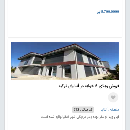
5.700.0000 لیر
فروش ویلای 5 خوابه در آنتالیای ترکیه
منطقه : آنتالیا
کد ملک : 632
این ویلا نوساز بوده و در نزدیکی شهر آنتالیا واقع شده است.