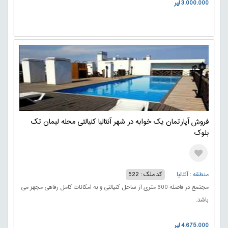
3.000.000 لیر
فروش آپارتمان یک خوابه در شهر آنتالیا کنیالتی محله لیمان تک
بلوک
منطقه : آنتالیا
کد ملک : 522
مجتمع در فاصله 600 متری از ساحل کنیالتی و به امکانات کامل رفاهی مجهز می
باشد.
4.675.000 لیر