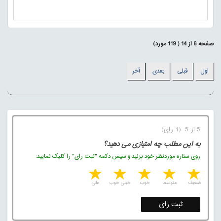
صفحه
6
از
14
(
119
مورد)
اول
قبلی
بعدی
آخر
5 از 5 (1 رای)
به این مطلب چه امتیازی می دهید؟
روی ستاره موردنظر خود بزنید و سپس دکمه "ثبت رای" را کلیک نمایید:
5 stars
4 stars
3 stars
2 stars
1 star
ضعیف
متوسط
خوب
خیلی خوب
عالی
ثبت رای