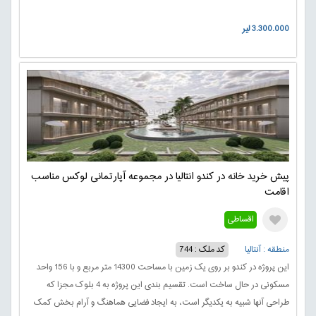
برتر این فرصت استثنایی امکان پرداخت قیمت این املاک بر اساس اقساط 12
3.300.000 لیر
ماهه بدون بهره است.
پیش خرید خانه در کندو انتالیا در مجموعه آپارتمانی لوکس مناسب
اقامت
اقساطی
منطقه : آنتالیا
کد ملک : 744
این پروژه در کندو بر روی یک زمین با مساحت 14300 متر مربع و با 156 واحد
مسکونی در حال ساخت است. تقسیم بندی این پروژه به 4 بلوک مجزا که
طراحی آنها شبیه به یکدیگر است، به ایجاد فضایی هماهنگ و آرام بخش کمک