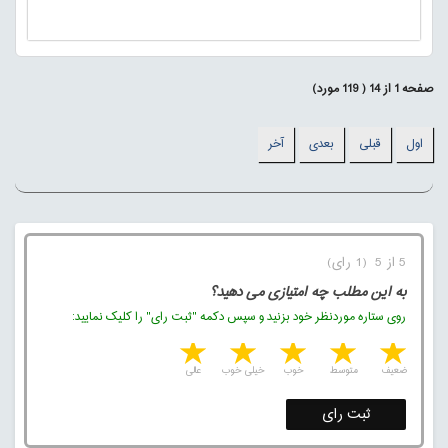
صفحه
1
از
14
(
119
مورد)
اول
قبلی
بعدی
آخر
5 از 5 (1 رای)
به این مطلب چه امتیازی می دهید؟
روی ستاره موردنظر خود بزنید و سپس دکمه "ثبت رای" را کلیک نمایید:
5 stars
4 stars
3 stars
2 stars
1 star
ضعیف
متوسط
خوب
خیلی خوب
عالی
ثبت رای