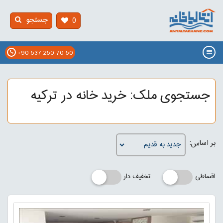
جستجو
0
+90 537 250 70 50
جستجوی ملک: خرید خانه در ترکیه
بر اساس:
اقساطی
تخفیف دار