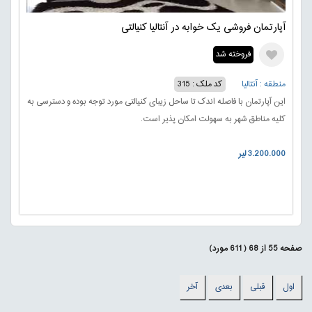
آپارتمان فروشی یک خوابه در آنتالیا کنیالتی
فروخته شد
منطقه : آنتالیا
کد ملک : 315
این آپارتمان با فاصله اندک تا ساحل زیبای کنیالتی مورد توجه بوده و دسترسی به
کلیه مناطق شهر به سهولت امکان پذیر است.
3.200.000 لیر
صفحه
55
از
68
(
611
مورد)
اول
قبلی
بعدی
آخر